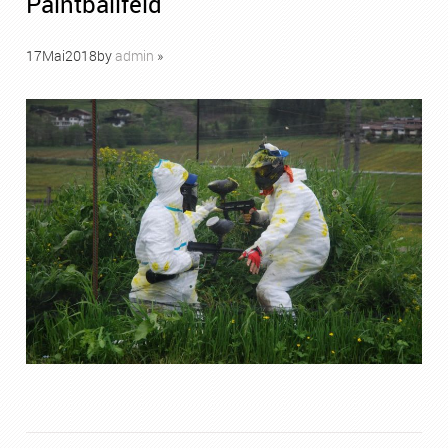
Paintballfeld
17
Mai
2018
by
admin
»